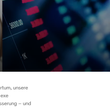
ertum, unsere
lexe
esserung – und