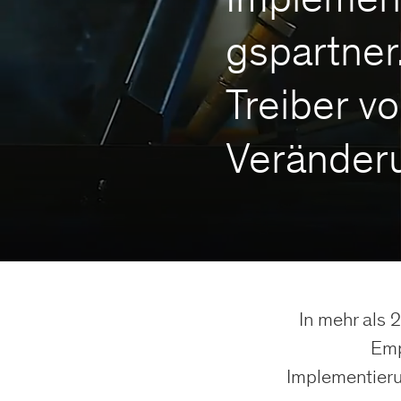
gspartner
Treiber v
Veränder
In mehr als 
Emp
Implementieru