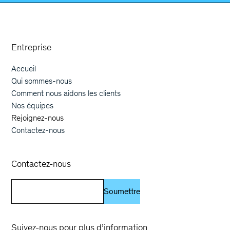
Orphoz a McKinsey Company
Entreprise
Accueil
Main navigation
Qui sommes-nous
Comment nous aidons les clients
Nos équipes
Rejoignez-nous
Contactez-nous
Contactez-nous
Soumettre
Suivez-nous pour plus d’information