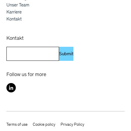
Unser Team
Karriere
Kontakt
Kontakt
Submit
Follow us for more
Terms of use
Cookie policy
Privacy Policy
Footer terms